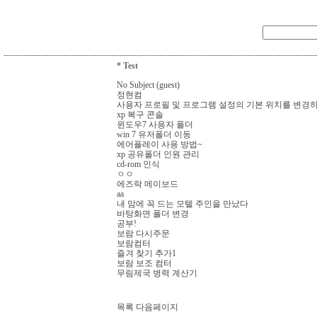
--------------------------------------------------------------------------------------------------------------
* Test
No Subject (guest)
정현컴
사용자 프로필 및 프로그램 설정의 기본 위치를 변경
xp 복구 콘솔
윈도우7 사용자 폴더
win 7 유저폴더 이동
에어플레이 사용 방법~
xp 공유폴더 인원 관리
cd-rom 인식
ㅇㅇ
에즈락 메이보드
aa
내 맘에 꼭 드는 모텔 주인을 만났다
바탕화면 폴더 변경
공부!
보람 다시주문
보람컴터
즐겨 찾기 추가1
보람 보조 컴터
무림제국 병력 계산기
목록
다음페이지