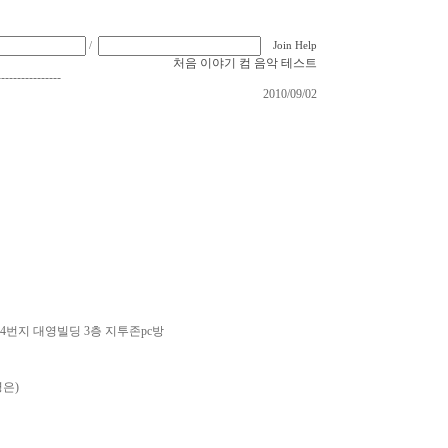
/
Join
Help
처음
이야기
컴
음악
테스트
----------------
2010/09/02
62-4번지 대영빌딩 3층 지투존pc방
)영은)