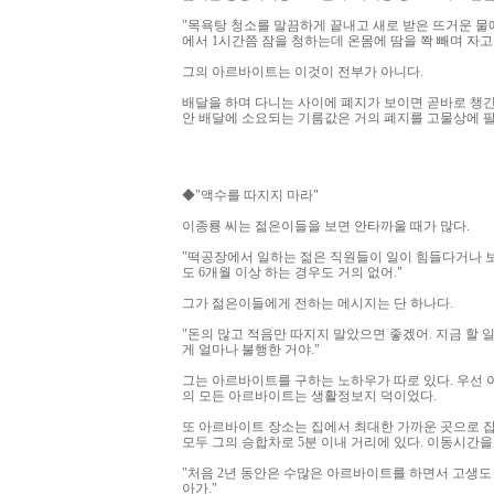
"목욕탕 청소를 말끔하게 끝내고 새로 받은 뜨거운 물
에서 1시간쯤 잠을 청하는데 온몸에 땀을 쫙 빼며 자고
그의 아르바이트는 이것이 전부가 아니다.
배달을 하며 다니는 사이에 폐지가 보이면 곧바로 챙긴다
안 배달에 소요되는 기름값은 거의 폐지를 고물상에 팔
◆"액수를 따지지 마라"
이종룡 씨는 젊은이들을 보면 안타까울 때가 많다.
"떡공장에서 일하는 젊은 직원들이 일이 힘들다거나 보
도 6개월 이상 하는 경우도 거의 없어."
그가 젊은이들에게 전하는 메시지는 단 하나다.
"돈의 많고 적음만 따지지 말았으면 좋겠어. 지금 할 일
게 얼마나 불행한 거야."
그는 아르바이트를 구하는 노하우가 따로 있다. 우선
의 모든 아르바이트는 생활정보지 덕이었다.
또 아르바이트 장소는 집에서 최대한 가까운 곳으로 잡
모두 그의 승합차로 5분 이내 거리에 있다. 이동시간을
"처음 2년 동안은 수많은 아르바이트를 하면서 고생도 
아가."