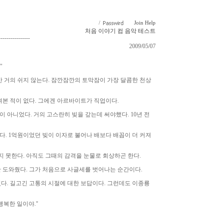
/
Join
Help
처음
이야기
컴
음악
테스트
----------------
2009/05/07
"
간 거의 쉬지 않는다. 잠깐잠깐의 토막잠이 가장 달콤한 천상
 가져본 적이 없다. 그에겐 아르바이트가 직업이다.
돈이 아니었다. 거의 고스란히 빚을 갚는데 써야했다. 10년 전
었다. 1억원이었던 빚이 이자로 불어나 배보다 배꼽이 더 커져
잊지 못한다. 아직도 그때의 감격을 눈물로 회상하곤 한다.
 도와줬다. 그가 처음으로 사글세를 벗어나는 순간이다.
다. 길고긴 고통의 시절에 대한 보답이다. 그런데도 이종룡
행복한 일이야."