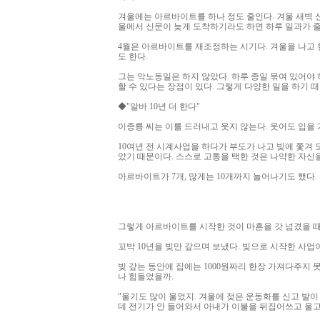
겨울에는 아르바이트를 하나 정도 줄인다. 겨울 새벽 
울에서 신문이 늦게 도착하기라도 하면 하루 일과가 
4월은 아르바이트를 재조정하는 시기다. 겨울을 나고
도 한다.
그는 막노동일은 하지 않았다. 하루 종일 묶여 있어야
할 수 있다는 장점이 있다. 그렇게 다양한 일을 하기 때
◆"알바 10년 더 한다"
이종룡 씨는 이를 드러내고 웃지 않는다. 웃어도 입을 
10여년 전 시계사업을 하다가 부도가 나고 빚에 쫓
았기 때문이다. 스스로 고통을 택한 것은 나약한 자신
아르바이트가 7개, 많게는 10개까지 늘어나기도 했다
그렇게 아르바이트를 시작한 것이 마흔을 갓 넘겼을 때다
꼬박 10년을 빚만 갚으며 보냈다. 빚으로 시작한 사업
빚 갚는 동안에 집에는 1000원짜리 한장 가져다주지 
나 힘들었을까.
"울기도 많이 울었지. 겨울에 젖은 운동화를 신고 발
데 전기가 안 들어와서 아내가 이불을 뒤집어쓰고 울고