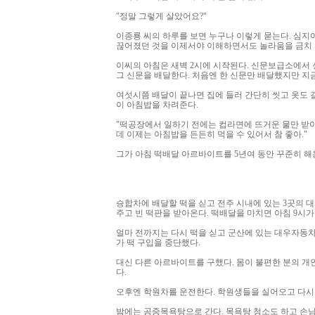
"정말 그렇게 살았어요?"
이종룡 씨의 하루를 보면 누구나 이렇게 묻는다. 심지어
끊어졌던 것을 이제서야 이해하면서도 놀라움을 금치 
이씨의 아침은 새벽 2시에 시작된다. 신문보급소에서
그 신문을 배달한다. 처음엔 한 신문만 배달했지만 지
여섯시쯤 배달이 끝나면 집에 들러 간단히 씻고 옷도
이 아침밥을 차려준다.
"떡공장에서 일하기 전에는 컵라면에 뜨거운 물만 받아
데 이제는 아침밥을 든든히 먹을 수 있어서 참 좋아."
그가 아침 떡배달 아르바이트를 5년여 동안 꾸준히 해
승합차에 배달할 떡을 싣고 전주 시내에 있는 3곳의 대
주고 빈 떡판을 받아온다. 떡배달을 마치면 아침 9시가
얼마 전까지는 다시 떡을 싣고 군산에 있는 대우자동
가 떡 구입을 중단했다.
대신 다른 아르바이트를 구했다. 몸이 불편한 분의 개
다.
오후엔 학원차를 운전한다. 학원생들을 실어오고 다시
밤에는 공중목욕탕으로 간다. 목욕탕 청소도 하고 손님