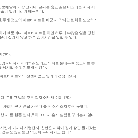
신문배달이 가장 고되다. 날씨는 춥고 길은 미끄러운 데다 서
줄줄이 밀려버리기 때문이다.
 한두개 정도의 아르바이트를 바꾼다. 작지만 변화를 도모하기
 하기 때문이다. 아르바이트를 하면 하루에 수많은 일을 경험
문에 질리지 않고 하루 20여시간을 일할 수 있다.
가린다.
겨 도망다니다가 재기하겠노라고 의지를 불태우며 송곳니를 뽑
을 용서할 수 없기도 해서였다.
. 아르바이트와의 전쟁이었고 빚과의 전쟁이었다.
. 그리고 빚을 모두 갚자 어느새 쉰이 됐다.
이 이렇게 큰 시련을 가져다 줄 지 상상조차 하지 못했다.
못했다. 돈 한푼 받지 못하고 아내 혼자 살림을 꾸리는데 얼마
이 시린데 어찌나 서럽던지. 한번은 새벽에 집에 잠깐 들어갔는
 있는 모습을 보고 억장이 무너지기도 했어."